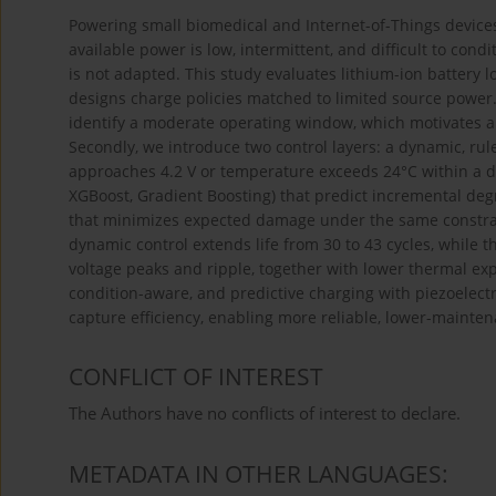
Powering small biomedical and Internet-of-Things devices
available power is low, intermittent, and difficult to cond
is not adapted. This study evaluates lithium-ion battery
designs charge policies matched to limited source power.
identify a moderate operating window, which motivates a 
Secondly, we introduce two control layers: a dynamic, rul
approaches 4.2 V or temperature exceeds 24°C within a de
XGBoost, Gradient Boosting) that predict incremental deg
that minimizes expected damage under the same constrain
dynamic control extends life from 30 to 43 cycles, while t
voltage peaks and ripple, together with lower thermal ex
condition-aware, and predictive charging with piezoelectri
capture efficiency, enabling more reliable, lower-mainte
CONFLICT OF INTEREST
The Authors have no conflicts of interest to declare.
METADATA IN OTHER LANGUAGES: