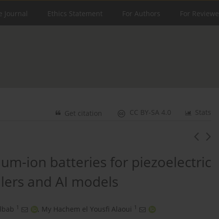
e Journal
Ethics Statement
For Authors
For Reviewe
CC BY-SA 4.0
Stats
Get citation
ium-ion batteries for piezoelectric
llers and AI models
1
1
ilbab
,
My Hachem el Yousfi Alaoui