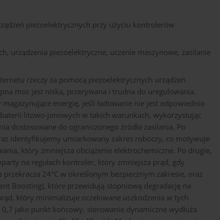
rządzeń piezoelektrycznych przy użyciu kontrolerów
, urządzenia piezoelektryczne, uczenie maszynowe, zasilanie
ternetu rzeczy za pomocą piezoelektrycznych urządzeń
pna moc jest niska, przerywana i trudna do uregulowania.
 magazynujące energię, jeśli ładowanie nie jest odpowiednio
baterii litowo-jonowych w takich warunkach, wykorzystując
ia dostosowane do ograniczonego źródła zasilania. Po
raz identyfikujemy umiarkowany zakres roboczy, co motywuje
ia, który zmniejsza obciążenie elektrochemiczne. Po drugie,
rty na regułach kontroler, który zmniejsza prąd, gdy
ura przekracza 24°C w określonym bezpiecznym zakresie, oraz
ent Boosting), które przewidują stopniową degradację na
rąd, który minimalizuje oczekiwane uszkodzenia w tych
= 0,7 jako punkt końcowy, sterowanie dynamiczne wydłuża