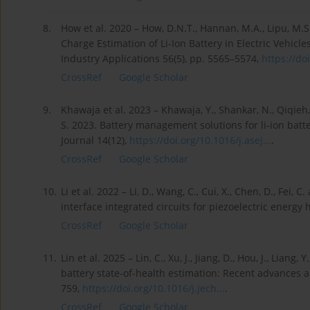
8.
How et al. 2020 – How, D.N.T., Hannan, M.A., Lipu, M.S.H
Charge Estimation of Li-Ion Battery in Electric Vehic
Industry Applications 56(5), pp. 5565–5574,
https://doi
CrossRef
Google Scholar
9.
Khawaja et al. 2023 – Khawaja, Y., Shankar, N., Qiqieh,
S. 2023. Battery management solutions for li-ion batte
Journal 14(12),
https://doi.org/10.1016/j.asej...
.
CrossRef
Google Scholar
10.
Li et al. 2022 – Li, D., Wang, C., Cui, X., Chen, D., Fe
interface integrated circuits for piezoelectric energy
CrossRef
Google Scholar
11.
Lin et al. 2025 – Lin, C., Xu, J., Jiang, D., Hou, J., Lia
battery state-of-health estimation: Recent advances a
759,
https://doi.org/10.1016/j.jech...
.
CrossRef
Google Scholar