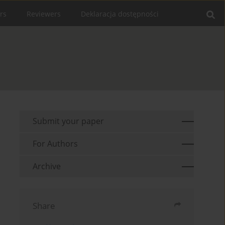
rs
Reviewers
Deklaracja dostępności
Submit your paper
For Authors
Archive
Share