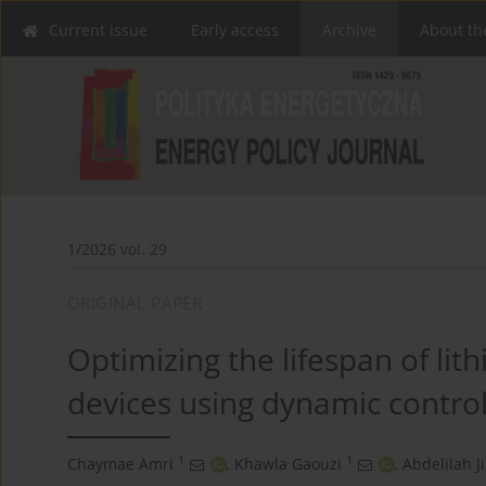
Current issue
Early access
Archive
About th
1/2026 vol. 29
ORIGINAL PAPER
Optimizing the lifespan of lith
devices using dynamic contro
1
1
Chaymae Amri
,
Khawla Gaouzi
,
Abdelilah J