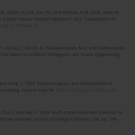
., Sahari, K.S.M., Ker, P.J. and Muttaqi, K.M. 2020. State-of-
les: A Deep Neural Network Approach. IEEE Transactions on
.org/10.1109/tia.20...
.
 I., Alzubi, J., Alzubi, O., Nallakaruppan, M.K. and Padmanaban,
ries based on artificial intelligence. Ain Shams Engineering
i, C. and Yang, Y. 2022. Recent progress and development of
 harvesting. Nano Energy 94,
https://doi.org/10.1016/j.nano...
.
ng, Y., Zou, Z. and Mei, X. 2025. Multi-model ensemble learning for
nd perspectives. Journal of Energy Chemistry 100, pp. 739–