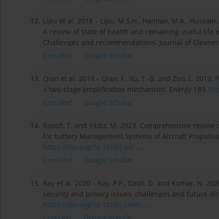
12.
Lipu et al. 2018 – Lipu, M.S.H., Hannan, M.A., Hussain,
A review of state of health and remaining useful life e
Challenges and recommendations. Journal of Cleaner
CrossRef
Google Scholar
13.
Qian et al. 2019 – Qian, F., Xu, T.-B. and Zuo, L. 201
a two-stage amplification mechanism. Energy 189,
htt
CrossRef
Google Scholar
14.
Raoofi, T. and Yıldız, M. 2023. Comprehensive review 
for battery Management Systems of Aircraft Propulsio
https://doi.org/10.1016/j.est....
.
CrossRef
Google Scholar
15.
Ray et al. 2020 – Ray, P.P., Dash, D. and Kumar, N. 202
security and privacy issues, challenges and future d
https://doi.org/10.1016/j.comc...
.
CrossRef
Google Scholar