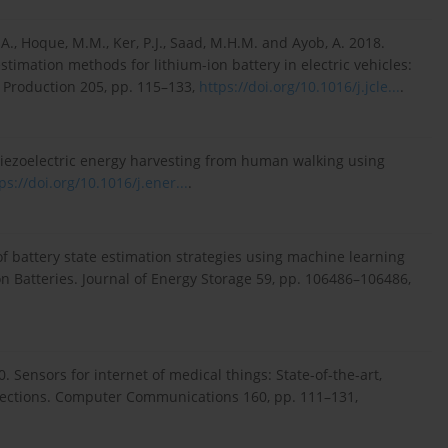
 A., Hoque, M.M., Ker, P.J., Saad, M.H.M. and Ayob, A. 2018.
stimation methods for lithium-ion battery in electric vehicles:
 Production 205, pp. 115–133,
https://doi.org/10.1016/j.jcle...
.
9. Piezoelectric energy harvesting from human walking using
ps://doi.org/10.1016/j.ener...
.
of battery state estimation strategies using machine learning
n Batteries. Journal of Energy Storage 59, pp. 106486–106486,
0. Sensors for internet of medical things: State-of-the-art,
irections. Computer Communications 160, pp. 111–131,