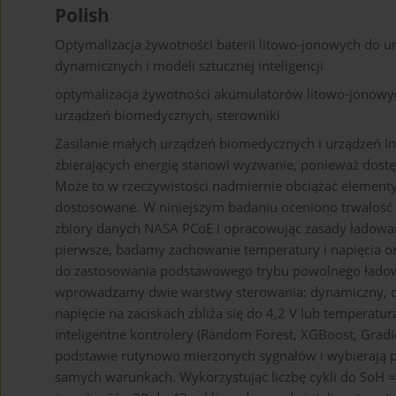
Polish
Optymalizacja żywotności baterii litowo-jonowych do u
dynamicznych i modeli sztucznej inteligencji
optymalizacja żywotności akumulatorów litowo-jonowych
urządzeń biomedycznych, sterowniki
Zasilanie małych urządzeń biomedycznych i urządzeń In
zbierających energię stanowi wyzwanie, ponieważ dostę
Może to w rzeczywistości nadmiernie obciążać elementy
dostosowane. W niniejszym badaniu oceniono trwałość 
zbiory danych NASA PCoE i opracowując zasady ładowan
pierwsze, badamy zachowanie temperatury i napięcia o
do zastosowania podstawowego trybu powolnego ładowan
wprowadzamy dwie warstwy sterowania: dynamiczny, opa
napięcie na zaciskach zbliża się do 4,2 V lub temperat
inteligentne kontrolery (Random Forest, XGBoost, Gradi
podstawie rutynowo mierzonych sygnałów i wybierają p
samych warunkach. Wykorzystując liczbę cykli do SoH 