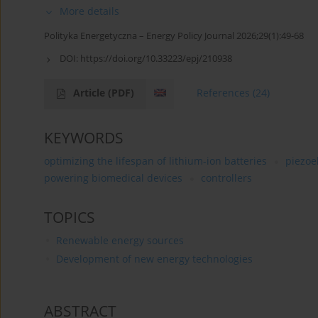
More details
Polityka Energetyczna – Energy Policy Journal 2026;29(1):49-68
DOI:
https://doi.org/10.33223/epj/210938
Article
(PDF)
References
(24)
KEYWORDS
optimizing the lifespan of lithium-ion batteries
piezoe
powering biomedical devices
controllers
TOPICS
Renewable energy sources
Development of new energy technologies
ABSTRACT