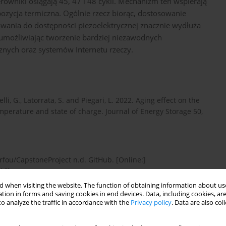
erowniki osiągają 45, 47 i 48 cykli. Mechanizm ten wspierają
spozycja termiczna. Ogólnie rzecz biorąc, dostosowanie
wania do dostępności piezoelektrycznej znacznie wydłuża
 umożliwiając tworzenie bardziej niezawodnych
nych oraz systemów Internetu rzeczy.
lli, G., Latorrata, S. and Piegari, L. 2022. Aging effect on the
temperature and state of charge. Journal of Energy Storage 50,
rfou/CapstoneProject n.d. GitHub. [Online:]
16].
 when visiting the website. The function of obtaining information about use
tion in forms and saving cookies in end devices. Data, including cookies, are
o analyze the traffic in accordance with the
Privacy policy
. Data are also co
ng, L., Liu, J., Li, Y., Liang, Z., He, X., Li, X., Tavajohi, N. and Li,
s: The issues, strategies, and testing standards. Journal of