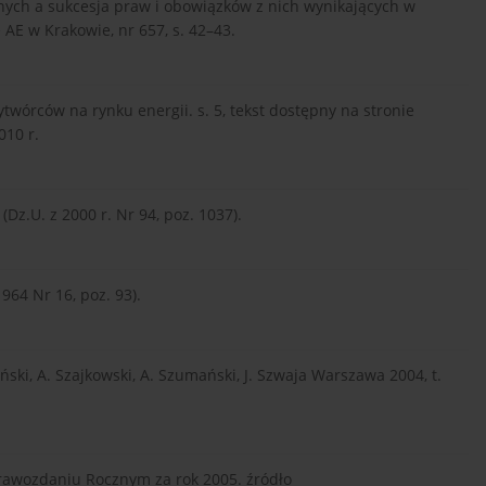
jnych a sukcesja praw i obowiązków z nich wynikających w
AE w Krakowie, nr 657, s. 42–43.
wórców na rynku energii. s. 5, tekst dostępny na stronie
010 r.
Dz.U. z 2000 r. Nr 94, poz. 1037).
964 Nr 16, poz. 93).
ski, A. Szajkowski, A. Szumański, J. Szwaja Warszawa 2004, t.
rawozdaniu Rocznym za rok 2005. źródło