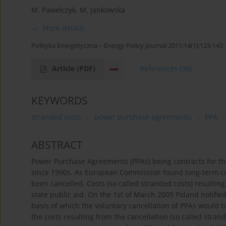
M. Pawełczyk
,
M. Jankowska
More details
Polityka Energetyczna – Energy Policy Journal 2011;14(1):123-143
Article
(PDF)
References
(36)
KEYWORDS
stranded costs
power purchase agreements
PPA
ABSTRACT
Power Purchase Agreements (PPAs) being contracts for t
since 1990s. As European Commission found long-term con
been cancelled. Costs (so called stranded costs) resultin
state public aid. On the 1st of March 2005 Poland notifie
basis of which the voluntary cancellation of PPAs would 
the costs resulting from the cancellation (so called stra