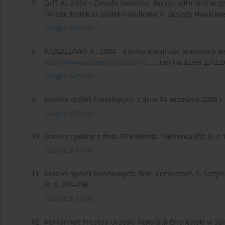
7.
GUT A., 2004 – Zasada trwałości decyzji administracy
świetle kodeksu spółek handlowych. Zeszyty Naukowe 
Google Scholar
8.
KĄDZIELAWA A., 2004 – Konkurencyjność krajowych wyt
http://www.apsenergia.pl/pliki...
, stan na dzień 2.12.2
Google Scholar
9.
Kodeks spółek handlowych z dnia 15 września 2000 r. (
Google Scholar
10.
Kodeks cywilny z dnia 23 kwietnia 1964 roku (Dz.U. z 1
Google Scholar
11.
Kodeks spółek handlowych, Red. Komentarz, S. Sołtysiń
IV, s. 245–246.
Google Scholar
12.
Komunikat Prezesa Urzędu Regulacji Energetyki w Sp