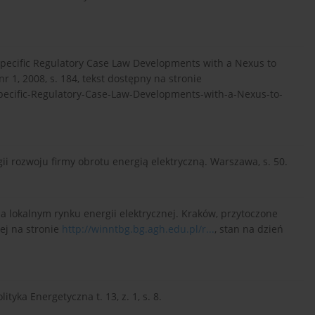
specific Regulatory Case Law Developments with a Nexus to
r 1, 2008, s. 184, tekst dostępny na stronie
pecific-Regulatory-Case-Law-Developments-with-a-Nexus-to-
i rozwoju firmy obrotu energią elektryczną. Warszawa, s. 50.
 lokalnym rynku energii elektrycznej. Kraków, przytoczone
ej na stronie
http://winntbg.bg.agh.edu.pl/r...
, stan na dzień
ityka Energetyczna t. 13, z. 1, s. 8.