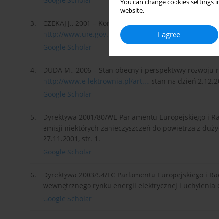
Google Scholar
You can change cookies settings in
website.
3.
CZEKAJ J., 2001 – Kontrakty długoterminowe a rynek e
I agree
http://www.ure.gov.pl/portal/p...
, stan na dzień 2.12.2
Google Scholar
4.
DUDA M., 2006 – Stan obecny i perspektywy rozwoju ry
http://www.e-lektrownia.pl/art...
, stan na dzień 2.12.2
Google Scholar
5.
Dyrektywa 2001/80/WE Parlamentu Europejskiego i Rad
emisji niektórych zanieczyszczeń do powietrza z duży
27.11.2001, str. 1.
Google Scholar
6.
Dyrektywa 2003/54/EC Parlamentu Europejskiego i Ra
wewnętrznego rynku energii elektrycznej i uchylenia d
Google Scholar