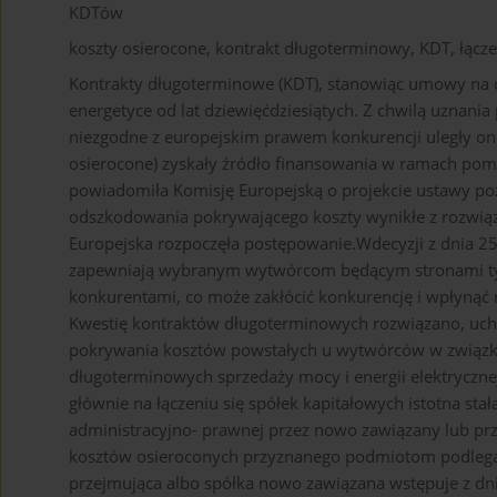
KDTów
koszty osierocone, kontrakt długoterminowy, KDT, łącze
Kontrakty długoterminowe (KDT), stanowiąc umowy na d
energetyce od lat dziewięćdziesiątych. Z chwilą uznan
niezgodne z europejskim prawem konkurencji uległy one
osierocone) zyskały źródło finansowania w ramach pomo
powiadomiła Komisję Europejską o projekcie ustawy po
odszkodowania pokrywającego koszty wynikłe z rozwiąz
Europejska rozpoczęła postępowanie.Wdecyzji z dnia 25
zapewniają wybranym wytwórcom będącym stronami ty
konkurentami, co może zakłócić konkurencję i wpłyną
Kwestię kontraktów długoterminowych rozwiązano, uchw
pokrywania kosztów powstałych u wytwórców w zwią
długoterminowych sprzedaży mocy i energii elektryczne
głównie na łączeniu się spółek kapitałowych istotna sta
administracyjno- prawnej przez nowo zawiązany lub p
kosztów osieroconych przyznanego podmiotom podlegając
przejmująca albo spółka nowo zawiązana wstępuje z dni