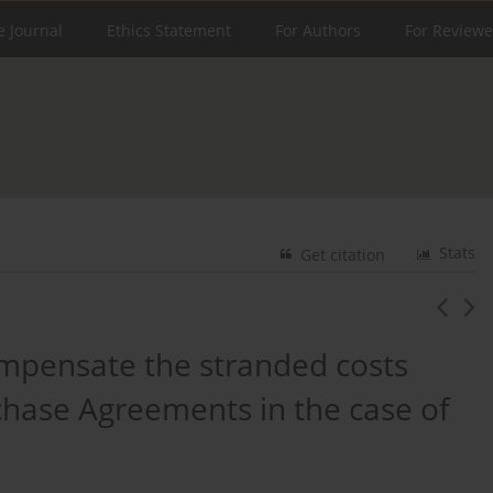
e Journal
Ethics Statement
For Authors
For Reviewe
Stats
Get citation
compensate the stranded costs
chase Agreements in the case of