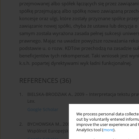
przejmowanej albo spółek łączących się przez zawiązanie 
spółkę przejmującą albo spółkę nowo zawiązaną przech
koncesje oraz ulgi, które zostały przyznane spółce prze
zawiązanie nowej spółki, chyba że ustawa lub decyzja o 
samym została wyrażona zasada pełnej sukcesji uniwer
prawnego. Mając na uwadze powyższe rozważania rekom
podstawie u. o rozw. KDTów przechodzą na zasadzie suk
beneficjentów tych rekompensat. Taki wniosek jest wyn
k.s.h. popartej dyrektywami wyk ładni funkcjonalnej.
REFERENCES
(36)
1.
BIELSKA-BRODZIAK A., 2009 – Interpretacja tekstu p
Lex.
Google Scholar
We process personal data collected
out by voluntarily entered informa
2.
BYCHOWSKA M., 2001 – Prawo konkurencji w Unii Euro
improve the user experience and t
Analytics tool (
more
).
Wspólnot Europejskich (Unii Europejskiej), Zakamycze 