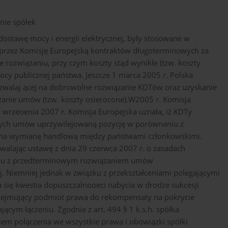
nie spółek
ostawę mocy i energii elektrycznej, były stosowane w
ia przez Komisję Europejską kontraktów długoterminowych za
 rozwiązaniu, przy czym koszty stąd wynikłe (tzw. koszty
cy publicznej państwa. Jeszcze 1 marca 2005 r. Polska
zwalaj ącej na dobrowolne rozwiązanie KDTów oraz uzyskanie
anie umów (tzw. koszty osierocone).W2005 r. Komisja
 wrzeoenia 2007 r. Komisja Europejska uznała, iż KDTy
ch umów uprzywilejowaną pozycję w porównaniu z
ć na wymianę handlową między państwami członkowskimi.
alając ustawę z dnia 29 czerwca 2007 r. o zasadach
zku z przedterminowym rozwiązaniem umów
j. Niemniej jednak w związku z przekształceniami polegającymi
ła się kwestia dopuszczalnooeci nabycia w drodze sukcesji
rzejmujący podmiot prawa do rekompensaty na pokrycie
ym łączeniu. Zgodnie z art. 494 § 1 k.s.h. spółka
em połączenia we wszystkie prawa i obowiązki spółki