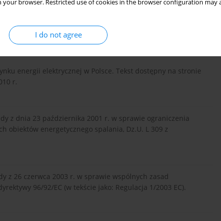
 your browser. Restricted use of cookies in the browser configuration may a
nergii elektrycznej w Polsce. Warszawa,
I do not agree
010 r.
nku energii elektrycznej w Polsce. Tekst dostępny na stronie
010 r.
y z dnia 23 października 2001 r. w sprawie ograniczenia
ch obiektów energetycznego spalania, Dz.U. L 309 z
dy z 26 czerwca 2003 r. w sprawie wspólnych zasad
yrektywy 96/92/EC (w tekście jako: Regulacja 1/2003 EC).