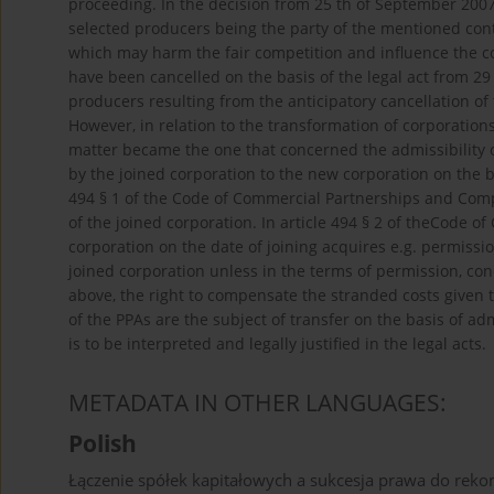
proceeding. In the decision from 25 th of September 200
selected producers being the party of the mentioned contr
which may harm the fair competition and influence the 
have been cancelled on the basis of the legal act from 29
producers resulting from the anticipatory cancellation of
However, in relation to the transformation of corporation
matter became the one that concerned the admissibility o
by the joined corporation to the new corporation on the ba
494 § 1 of the Code of Commercial Partnerships and Comp
of the joined corporation. In article 494 § 2 of theCode 
corporation on the date of joining acquires e.g. permissi
joined corporation unless in the terms of permission, con
above, the right to compensate the stranded costs given t
of the PPAs are the subject of transfer on the basis of ad
is to be interpreted and legally justified in the legal acts.
METADATA IN OTHER LANGUAGES:
Polish
Łączenie spółek kapitałowych a sukcesja prawa do rek