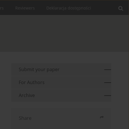
rs
Reviewers
Deklaracja dostępności
Submit your paper
For Authors
Archive
Share