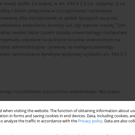
nowej spółki. Co więcej, w art. 494 § 2 k.s.h. czytamy, iż na
odzą z dniem połączenia w szczególnooeci zezwolenia,
jmowanej albo którejkolwiek ze spółek łączących się przez
udzieleniu zezwolenia, koncesji lub ulgi stanowi inaczej. Tym
salnej zwanej także czasem zasadą uniwersalnego następstwa
pensaty udzielane na pokrycie kosztów osieroconych na
cesji administracyjno- -prawnej na następcę prawnego
ikiem zastosowania dyrektyw językowej wykładni art. 494 § 2
rawnego na podstawie orzecznictwa podatkowego. Warszawa,
 when visiting the website. The function of obtaining information about use
tion in forms and saving cookies in end devices. Data, including cookies, are
pejskiej. [W:] A.Wróbel (red.), Wprowadzenie do prawa
o analyze the traffic in accordance with the
Privacy policy
. Data are also co
2002, Lex.