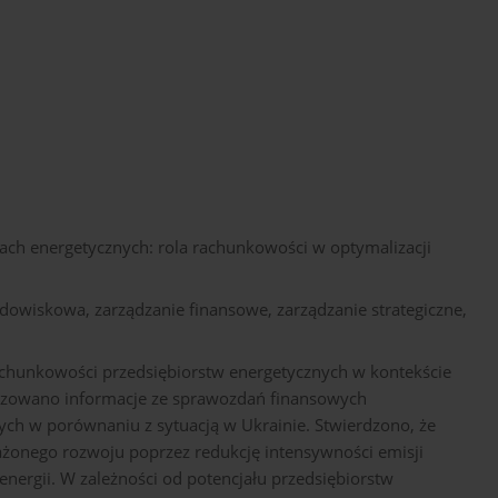
ch energetycznych: rola rachunkowości w optymalizacji
owiskowa, zarządzanie finansowe, zarządzanie strategiczne,
rachunkowości przedsiębiorstw energetycznych w kontekście
zowano informacje ze sprawozdań finansowych
nych w porównaniu z sytuacją w Ukrainie. Stwierdzono, że
żonego rozwoju poprzez redukcję intensywności emisji
nergii. W zależności od potencjału przedsiębiorstw