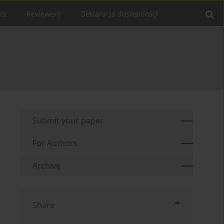
rs
Reviewers
Deklaracja dostępności
Submit your paper
For Authors
Archive
Share