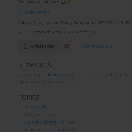
2
Yulia Manachynska
More details
Polityka Energetyczna – Energy Policy Journal 2026;29(2):113-134
DOI:
https://doi.org/10.33223/epj/213911
Article
(PDF)
References
(55)
KEYWORDS
accounting
financial costs
environmental responsib
optimization of resource use
TOPICS
Energy policy
Energy economics
Fuels and energy markets
Renewable energy sources