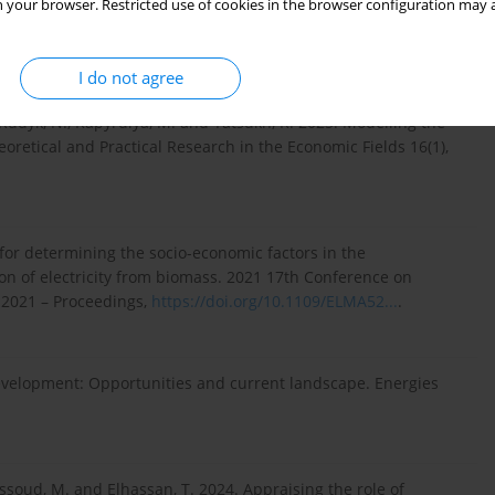
 your browser. Restricted use of cookies in the browser configuration may a
Journal of Cleaner Production 247,
I do not agree
 Rudyk, N., Kapyrulya, M. and Yatsukh, R. 2025. Modelling the
eoretical and Practical Research in the Economic Fields 16(1),
for determining the socio-economic factors in the
on of electricity from biomass. 2021 17th Conference on
 2021 – Proceedings,
https://doi.org/10.1109/ELMA52...
.
development: Opportunities and current landscape. Energies
ssoud, M. and Elhassan, T. 2024. Appraising the role of