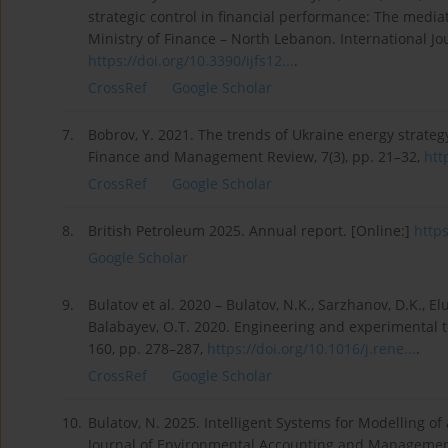
strategic control in financial performance: The mediat
Ministry of Finance – North Lebanon. International Jou
https://doi.org/10.3390/ijfs12...
.
CrossRef
Google Scholar
7.
Bobrov, Y. 2021. The trends of Ukraine energy strateg
Finance and Management Review, 7(3), pp. 21–32,
htt
CrossRef
Google Scholar
8.
British Petroleum 2025. Annual report. [Online:]
http
Google Scholar
9.
Bulatov et al. 2020 – Bulatov, N.K., Sarzhanov, D.K., 
Balabayev, O.T. 2020. Engineering and experimental 
160, pp. 278–287,
https://doi.org/10.1016/j.rene...
.
CrossRef
Google Scholar
10.
Bulatov, N. 2025. Intelligent Systems for Modelling of
Journal of Environmental Accounting and Management