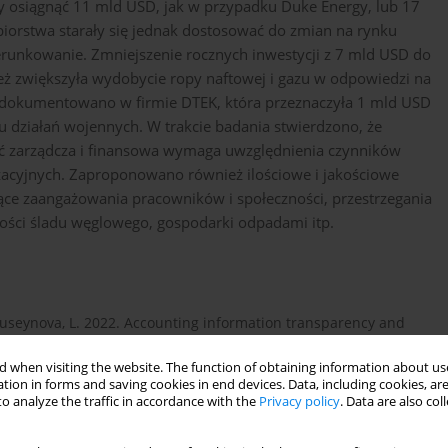
y osiągnąć 11 mld USD, jak w przypadku Duke Energy, lub 17
iorstwa starały się jednak dostosować do zmian na rynku
kierunkowanie. Zmniejszenie rocznych inwestycji z 7 mld USD do
eż zwiększyła wydobycie ropy naftowej i gazu w odpowiedzi na
i udokumentowano w firmie DTEK, która przeznaczyła 1 mld USD
ku działań wojennych. W trakcie badania stwierdzono, że
ść zarządcza i finansowa wymaga uwzględnienia czynników
acyjnych. Zaproponowano również ilościowe i jakościowe
zące zaangażowania pracowników i społeczności, przestrzegania
ści śladu węglowego, gospodarki odpadami itp.
 Huseynova, L. 2022. Accounting information transparency and
mpanies. Problems and Perspectives in Management 20(4), pp.
 when visiting the website. The function of obtaining information about use
tion in forms and saving cookies in end devices. Data, including cookies, are
o analyze the traffic in accordance with the
Privacy policy
. Data are also co
anies to be responsible. A systematic literature review of