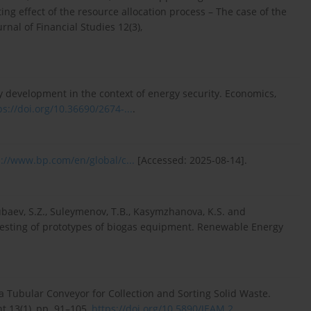
ing effect of the resource allocation process – The case of the
rnal of Financial Studies 12(3),
y development in the context of energy security. Economics,
ps://doi.org/10.36690/2674-...
.
s://www.bp.com/en/global/c...
[Accessed: 2025-08-14].
Elubaev, S.Z., Suleymenov, T.B., Kasymzhanova, K.S. and
testing of prototypes of biogas equipment. Renewable Energy
 a Tubular Conveyor for Collection and Sorting Solid Waste.
 13(1), pp. 91–105,
https://doi.org/10.5890/JEAM.2...
.