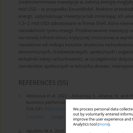
średnioterminowe inwestycje w zieloną energię mogłyb
mld USD – w przypadku ExxonMobil. Niektóre przedsięb
energii, optymalizując inwestycje lub zmieniając ich u
1,5–2 mld USD odnotowano w firmie Shell, która równi
niestabilność rynku energii. Przekierowanie inwestycj
na rozwój infrastruktury krytycznej zniszczonej w wyni
niezależnie od rodzaju kosztów skuteczna rachunkowo
ekonomicznych, środowiskowych, społecznych i organiz
wskaźniki takiej rachunkowości, w szczególności dotyc
standardów społecznych w łańcuchu dostaw, intensywno
REFERENCES
(55)
1.
Abbasova et al. 2022 – Abbasova, S., Aliyeva, M. and
business performance: A case of G7 construction co
518–531,
https://doi.org/10.21511/ppm.2...
.
We process personal data collected
out by voluntarily entered informa
CrossRef
Google Scholar
improve the user experience and t
Analytics tool (
more
).
2.
Agudelo, M.A. 2020. Drivers that motivate energy comp