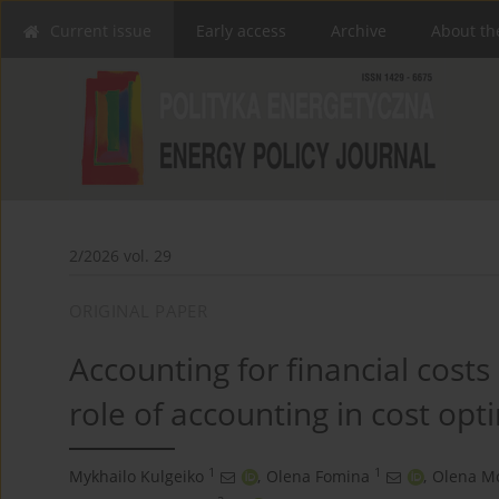
Current issue
Early access
Archive
About th
2/2026 vol. 29
ORIGINAL PAPER
Accounting for financial costs
role of accounting in cost opt
1
1
Mykhailo Kulgeiko
,
Olena Fomina
,
Olena M