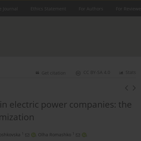
e Journal
Ethics Statement
For Authors
For Reviewe
CC BY-SA 4.0
Stats
Get citation
 in electric power companies: the
imization
1
1
oshkovska
,
Olha Romashko
,