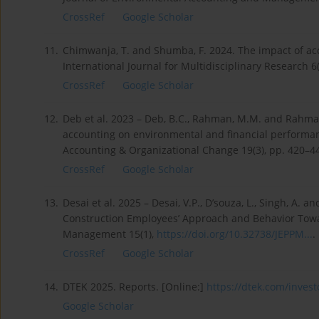
CrossRef
Google Scholar
11.
Chimwanja, T. and Shumba, F. 2024. The impact of a
International Journal for Multidisciplinary Research 6(
CrossRef
Google Scholar
12.
Deb et al. 2023 – Deb, B.C., Rahman, M.M. and Rahm
accounting on environmental and financial performan
Accounting & Organizational Change 19(3), pp. 420–4
CrossRef
Google Scholar
13.
Desai et al. 2025 – Desai, V.P., D’souza, L., Singh, A.
Construction Employees’ Approach and Behavior Towa
Management 15(1),
https://doi.org/10.32738/JEPPM...
.
CrossRef
Google Scholar
14.
DTEK 2025. Reports. [Online:]
https://dtek.com/invest
Google Scholar