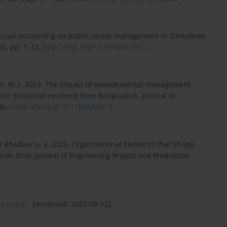
ccrual accounting on public sector management in Zimbabwe.
6), pp. 1–13,
https://doi.org/10.36948/ijfmr...
.
an, M.S. 2023. The impact of environmental management
ce: Empirical evidence from Bangladesh. Journal of
46,
https://doi.org/10.1108/JAOC-1...
.
 and Bhadauria, V. 2025. Organizational Elements that Shape
rds OSH. Journal of Engineering Project and Production
ors-and...
[Accessed: 2025-08-12].