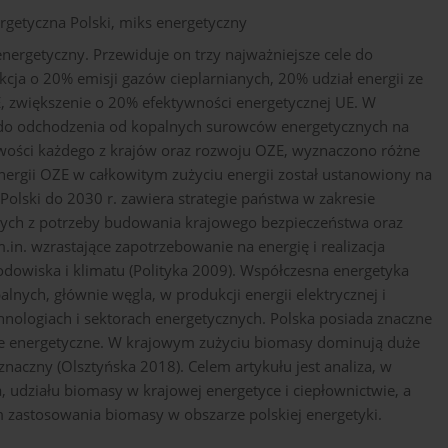
ergetyczna Polski, miks energetyczny
energetyczny. Przewiduje on trzy najważniejsze cele do
ukcja o 20% emisji gazów cieplarnianych, 20% udział energii ze
, zwiększenie o 20% efektywności energetycznej UE. W
y do odchodzenia od kopalnych surowców energetycznych na
iwości każdego z krajów oraz rozwoju OZE, wyznaczono różne
energii OZE w całkowitym zużyciu energii został ustanowiony na
olski do 2030 r. zawiera strategie państwa w zakresie
jących z potrzeby budowania krajowego bezpieczeństwa oraz
.in. wzrastające zapotrzebowanie na energię i realizacja
owiska i klimatu (Polityka 2009). Współczesna energetyka
nych, głównie węgla, w produkcji energii elektrycznej i
chnologiach i sektorach energetycznych. Polska posiada znaczne
ele energetyczne. W krajowym zużyciu biomasy dominują duże
eznaczny (Olsztyńska 2018). Celem artykułu jest analiza, w
 udziału biomasy w krajowej energetyce i ciepłownictwie, a
 zastosowania biomasy w obszarze polskiej energetyki.