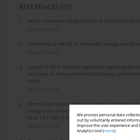
REFERENCES
(31)
1.
Act on renewable energy sources of 20 February 2015
Google Scholar
2.
Act amending the act on renewable energy sources and
Google Scholar
3.
Czopek, P. 2014. Planned regulations regarding the p
emphasis on micro and small installations (presentat
Kielce.
Google Scholar
4.
Directive 2009/28/EC of the European Parliament and 
energy from renewable sources, amending and subseq
We process personal data collected
Dz.U. UE L 140/16-62 from 05.06.2009.
out by voluntarily entered informa
improve the user experience and t
Google Scholar
Analytics tool (
more
).