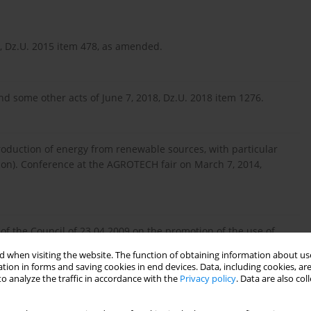
, Dz.U. 2015 item 478, as amended.
 some other acts of June 7, 2018, Dz.U. 2018 item 1276.
roduction of energy from renewable sources, with particular
ion). Conference at the AGROTECH fair on March 7, 2014,
of the Council of 23.04.2009 on the promotion of the use of
uently repealing Directives 2001/77/EC and 2003/30/EC,
 when visiting the website. The function of obtaining information about use
tion in forms and saving cookies in end devices. Data, including cookies, are
o analyze the traffic in accordance with the
Privacy policy
. Data are also co