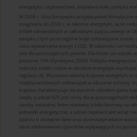
energetyka, ciepłownictwo, biopaliwa stałe, polityka en
W 2008 r. Unia Europejska przyjęła pakiet klimatyczno-
osiągnięcia do 2020 r. w zakresie energetyki, są to: red
źródeł odnawialnych w całkowitym zużyciu energii w UE
związku z tym poszczególne kraje zobowiązane został
rzecz wytwarzania energii z OZE. W zależności od możl
cele dla poszczególnych państw. Dla Polski cel udziału 
poziomie 15% (Dyrektywa 2009). Polityka energetyczna P
realizacji zadań i celów w obszarze energetyki wynika
regulacji UE. Wyzwania obecnej krajowej energetyki to m
międzynarodowych zobowiązań w obszarze ochrony środ
krajowa charakteryzuje się wysokim udziałem paliw kopal
ciepła, a udział OZE jest różny dla w poszczególnych te
zasoby naturalne, które stanowią źródło biomasy na c
jednostki energetyczne, a udział ciepłowni jest wciąż ni
oparciu o dostępne dane oraz obserwacje własne autora,
także zdefiniowanie czynników wpływających na poziom