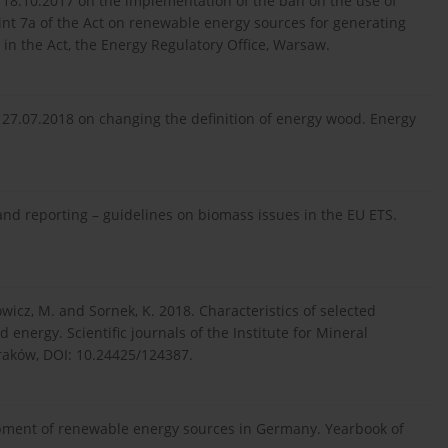
 18.10.2017 on the implementation of the ban on the use of
int 7a of the Act on renewable energy sources for generating
d in the Act, the Energy Regulatory Office, Warsaw.
 27.07.2018 on changing the definition of energy wood. Energy
and reporting – guidelines on biomass issues in the EU ETS.
powicz, M. and Sornek, K. 2018. Characteristics of selected
energy. Scientific journals of the Institute for Mineral
raków, DOI: 10.24425/124387.
opment of renewable energy sources in Germany. Yearbook of