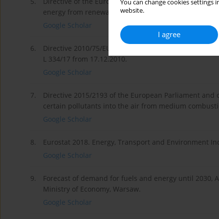
5.
Directive of the European Parliament and of the Coun
You can change cookies settings in
website.
energy from renewable sources, U. UE L 328/82 from 
Google Scholar
I agree
6.
Directive 2010/75/EU of the European Parliament and o
L 334/17 from 17.12.2010.
Google Scholar
7.
Directive 2015/2193 of the European Parliament and of
certain pollutants into the air from medium combusti
Google Scholar
8.
Eurostat 2018. Energy, Transport and Environment Indi
Google Scholar
9.
Forecast of demand for fuels and energy until 2030, A
Ministry of Economy, Warsaw.
Google Scholar