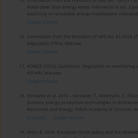
15.
Information from the President of URE No. 75/2017 of
wood other than energy wood, referred to in art. 2 po
electricity in renewable energy installations indicate
Google Scholar
16.
Information from the President of URE No. 61/2018 of
Regulatory Office, Warsaw.
Google Scholar
17.
KOBIZE (2012), Guidelines. Regulation on monitoring 
IEP-NRI, Warsaw.
Google Scholar
18.
Mirowski et al. 2018 – Mirowski, T., Mokrzycki, E., Fili
biomass energy production technologies in distributed 
Resources and Energy, Polish Academy of Sciences, K
CrossRef
Google Scholar
19.
Molo, B. 2016. European Union policy and the devel