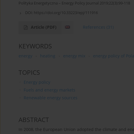
Polityka Energetyczna – Energy Policy Journal 2019;22(3):99-118
DOI:
https://doi.org/10.33223/epj/111916
Article
(PDF)
References
(31)
KEYWORDS
energy
heating
energy mix
energy policy of Pol
TOPICS
Energy policy
Fuels and energy markets
Renewable energy sources
ABSTRACT
In 2008, the European Union adopted the climate and ener