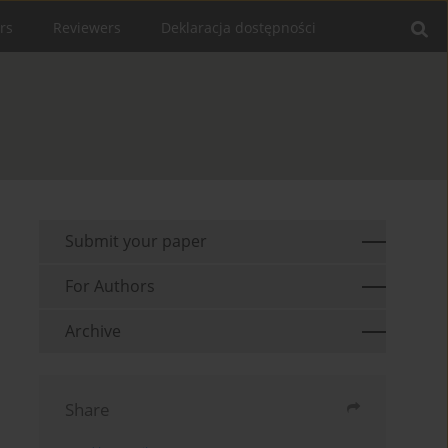
rs
Reviewers
Deklaracja dostępności
Submit your paper
For Authors
Archive
Share