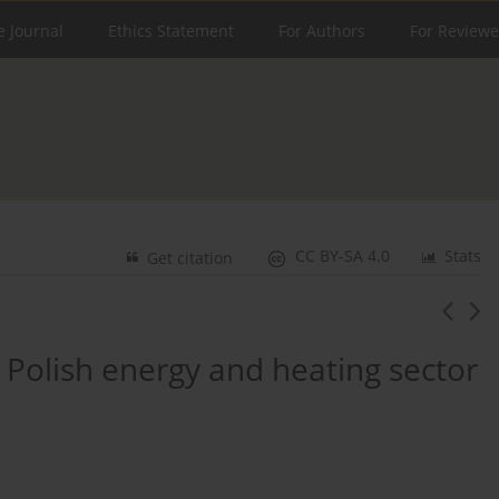
e Journal
Ethics Statement
For Authors
For Reviewe
CC BY-SA 4.0
Stats
Get citation
e Polish energy and heating sector