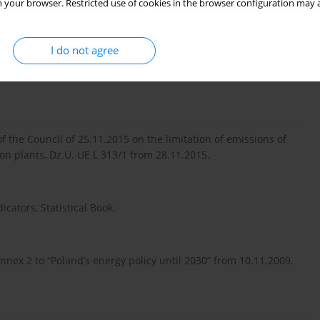
cil 2018/2001 of 11.12.2018 on the promotion of the use of
 your browser. Restricted use of cookies in the browser configuration may a
21.12.2018.
I do not agree
f the Council of 24.11.2010 on industrial emissions, Dz.U. UE
 the Council of 25.11.2015 on the limitation of emissions of
on plants, Dz.U. UE L 313/1 from 28.11.2015.
cators, Statistical Book.
nnex 2 to “Poland’s energy policy until 2030” from 10.11.2009,