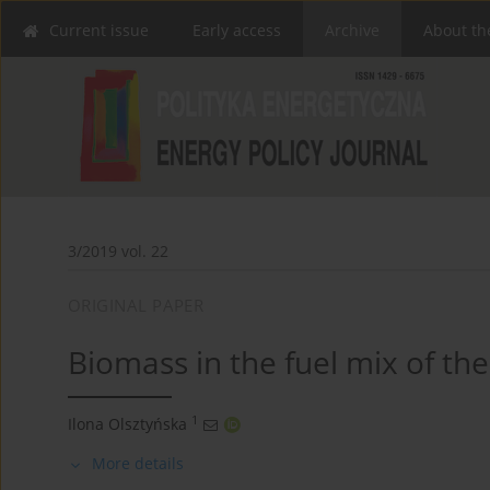
Current issue
Early access
Archive
About th
3/2019 vol. 22
ORIGINAL PAPER
Biomass in the fuel mix of th
1
Ilona Olsztyńska
More details