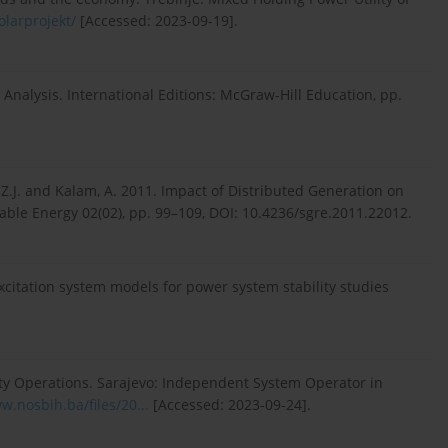
olarprojekt/
[Accessed: 2023-09-19].
 Analysis. International Editions: McGraw-Hill Education, pp.
, Z.J. and Kalam, A. 2011. Impact of Distributed Generation on
able Energy 02(02), pp. 99–109, DOI: 10.4236/sgre.2011.22012.
citation system models for power system stability studies
ity Operations. Sarajevo: Independent System Operator in
w.nosbih.ba/files/20...
[Accessed: 2023-09-24].