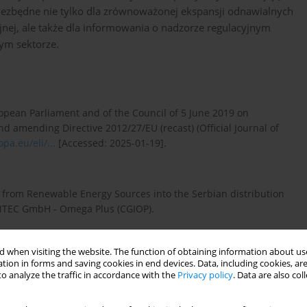
ą niezbędne nie tylko dla zrównoważonej ekspansji odnawialnych
yjnej, ale także dla informowania o nadzorze regulacyjnym
ym sektorze.
uropean Parliament and of the Council of 5 June 2019 on
nd amending Directive 2012/27/EU (recast) (Official Journal of
pa.eu/eli/...
[Accessed: 2025-01-19].
ty from Renewable Energy Sources into the Serbian distribution
INTEC GmbH - Omega Plus (CGIOP).
 when visiting the website. The function of obtaining information about use
tion in forms and saving cookies in end devices. Data, including cookies, are
 on Electricity Distribution in Serbia with regional
o analyze the traffic in accordance with the
Privacy policy
. Data are also co
erbia (CIRED Serbia), 17 pp. [Online]
].