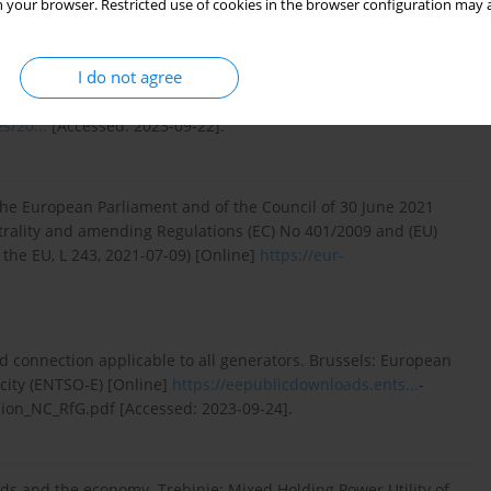
 your browser. Restricted use of cookies in the browser configuration may a
I do not agree
r in Bosnia and Herzegovina adopted by Decision on aproval
tricity Regulatory Commission (Official Gazette of BiH, No.
s/20...
[Accessed: 2023-09-22].
the European Parliament and of the Council of 30 June 2021
trality and amending Regulations (EC) No 401/2009 and (EU)
f the EU, L 243, 2021-07-09) [Online]
https://eur-
 connection applicable to all generators. Brussels: European
city (ENTSO-E) [Online]
https://eepublicdownloads.ents...
-
ion_NC_RfG.pdf [Accessed: 2023-09-24].
ds and the economy. Trebinje: Mixed Holding Power Utility of