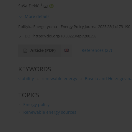
1
Saša Đekić
More details
Polityka Energetyczna – Energy Policy Journal 2025;28(1):173-190
DOI:
https://doi.org/10.33223/epj/200358
Article
(PDF)
References
(27)
KEYWORDS
stability
renewable energy
Bosnia and Herzegovin
TOPICS
Energy policy
Renewable energy sources