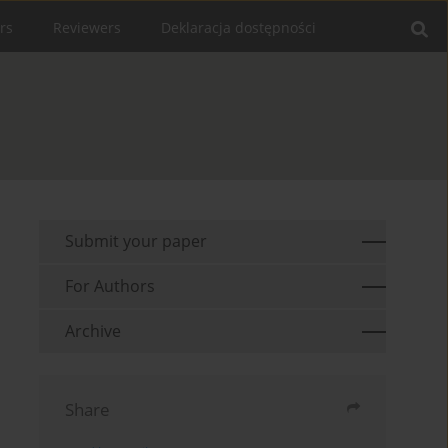
rs
Reviewers
Deklaracja dostępności
Submit your paper
For Authors
Archive
Share