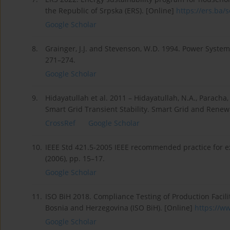
the Republic of Srpska (ERS). [Online]
https://ers.ba/s
Google Scholar
8.
Grainger, J.J. and Stevenson, W.D. 1994. Power System
271–274.
Google Scholar
9.
Hidayatullah et al. 2011 – Hidayatullah, N.A., Paracha
Smart Grid Transient Stability. Smart Grid and Renew
CrossRef
Google Scholar
10.
IEEE Std 421.5-2005 IEEE recommended practice for ex
(2006), pp. 15–17.
Google Scholar
11.
ISO BiH 2018. Compliance Testing of Production Facil
Bosnia and Herzegovina (ISO BiH). [Online]
https://ww
Google Scholar