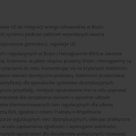
sów UE do integracji energii odnawialnej w Bośni
ność systemu podczas zakłóceń wywołanych awarią
rozproszone generatory, regulacje UE
 i regulacyjnych w Bośni i Hercegowinie (BiH) w zakresie
ą. Oceniono, w jakim stopniu przepisy Bośni i Hercegowiny są
łączania do sieci, koncentrując się na kryteriach stabilności
nawia również teoretyczne podstawy stabilności przejściowej
weryfikacji dla operatorów systemów dystrybucyjnych.
ktyczne przykłady, niniejsze opracowanie ma na celu poprawę
znaczenie dla zarządzania sieciami o wysokim udziale
czenie zharmonizowanych ram regulacyjnych dla udanej
yczną BiH, zgodnie z celami Traktatu o Wspólnocie
zorze regulacyjnym sieci dystrybucyjnych, oferując praktyczne
w celu zapewnienia zgodności z wymogami stabilności.
cznych spostrzeżeń dla decydentów politycznych, rozwijając