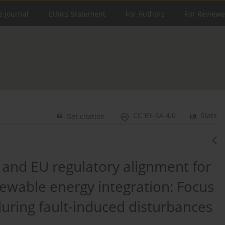
e Journal
Ethics Statement
For Authors
For Reviewe
CC BY-SA 4.0
Stats
Get citation
y and EU regulatory alignment for
ewable energy integration: Focus
during fault-induced disturbances