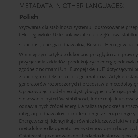
METADATA IN OTHER LANGUAGES:
Polish
Wyzwania dla stabilności systemu i dostosowanie przepi
i Hercegowinie: Ukierunkowanie na przejściową stabil
stabilność, energia odnawialna, Bośnia i Hercegowina, 
W niniejszym artykule dokonano przeglądu ram prawnych
przyłączania zakładów produkujących energię odnawialn
zgodne z normami Unii Europejskiej (UE) dotyczącymi przy
z unijnego kodeksu sieci dla generatorów. Artykuł usta
generatorów rozproszonych i przedstawia metodologię 
Opracowując model sieci dystrybucyjnej i oferując pra
stosowania kryteriów stabilności, które mają kluczowe 
odnawialnych źródeł energii. Analiza ta podkreśla zna
integracji odnawialnych źródeł energii z siecią energet
Energetycznej. Identyfikuje również kluczowe luki w nad
metodologie dla operatorów systemów dystrybucyjnych 
Ostatecznie przeprowadzone badania dostarczają prakty