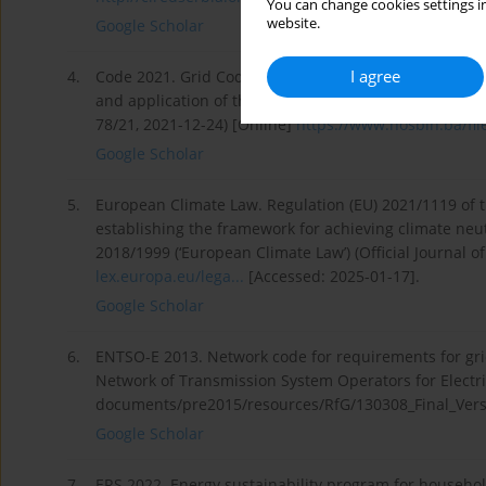
You can change cookies settings in
website.
Google Scholar
I agree
4.
Code 2021. Grid Code of Independent System Operato
and application of the Grid Code of the BiH State Elec
78/21, 2021-12-24) [Online]
https://www.nosbih.ba/file
Google Scholar
5.
European Climate Law. Regulation (EU) 2021/1119 of 
establishing the framework for achieving climate neu
2018/1999 (‘European Climate Law’) (Official Journal o
lex.europa.eu/lega...
[Accessed: 2025-01-17].
Google Scholar
6.
ENTSO-E 2013. Network code for requirements for grid
Network of Transmission System Operators for Electri
documents/pre2015/resources/RfG/130308_Final_Vers
Google Scholar
7.
ERS 2022. Energy sustainability program for househol