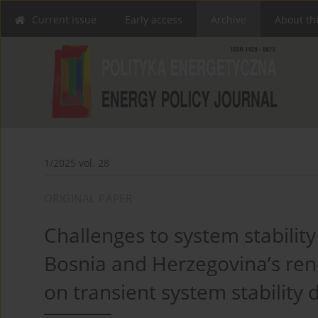
Current issue
Early access
Archive
About th
1/2025 vol. 28
ORIGINAL PAPER
Challenges to system stabilit
Bosnia and Herzegovina’s ren
on transient system stability 