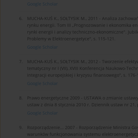
Google Scholar
6.
MUCHA-KUŚ K., SOŁTYSIK M., 2011 - Analiza zachowań 
rynku energii. Tom III „Prognozowanie i ekonomika e
rynki energii i analizy techniczno-ekonomiczne". J
Problemy w Elektroenergetyce", s. 115-121.
Google Scholar
7.
MUCHA-KUŚ K., SOŁTYSIK M., 2012 - Tworzenie efektywn
tematyczny nr I (VII), XVIII Konferencja Naukowo-Tech
integracji europejskiej i kryzysu finansowego", s. 176-
Google Scholar
8.
Prawo energetyczne 2009 - USTAWA o zmianie ustawy 
ustaw z dnia 8 stycznia 2010 r. Dziennik ustaw nr 21, 
Google Scholar
9.
Rozporządzenie... 2007 - Rozporządzenie Ministra Go
warunków funkcjonowania systemu elektroenergetyczn