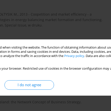
TYSIK M., 2013 - Coopetition and market efficiency - a
tegies in energy balancing market formation and functioning.
, Special Issue, w druku.
europejskiego i rady z dnia 26 czerwca 2003 r. dotycząca
 when visiting the website. The function of obtaining information about use
znej i uchylająca dyrektywę 96/92/WE L 176/37. Dziennik
tion in forms and saving cookies in end devices. Data, including cookies, are
o analyze the traffic in accordance with the
Privacy policy
. Data are also co
 your browser. Restricted use of cookies in the browser configuration may a
europejskiego i rady z dnia 13 lipca 2009 r. dotycząca
cznej i uchylająca dyrektywę 2003/54/WE. Dziennik urzędowy
I do not agree
sland: the Network Concept of Business Strategy.