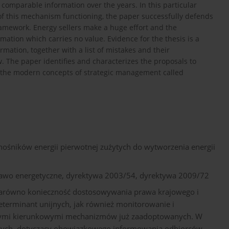
 comparable information over the years. In this particular
 of this mechanism functioning, the paper successfully defends
framework. Energy sellers make a huge effort and the
ation which carries no value. Evidence for the thesis is a
ormation, together with a list of mistakes and their
aw. The paper identifies and characterizes the proposals to
f the modern concepts of strategic management called
 nośników energii pierwotnej zużytych do wytworzenia energii
 prawo energetyczne, dyrektywa 2003/54, dyrektywa 2009/72
 zarówno konieczność dostosowywania prawa krajowego i
terminant unijnych, jak również monitorowanie i
znymi kierunkowymi mechanizmów już zaadoptowanych. W
czych, dotyczący obowiązkowego informowania odbiorców