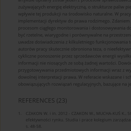
zużywających energię elektryczną, o strukturze paliw 
wpływie tej produkcji na środowisko naturalne. W pra
implementacji dyrektyw do prawa rodzimego. Zdaniem 
procesom ciągłego monitorowania i dostosowywania do 
być rzetelne, wiarygodne i porównywalne na przestrzeni
uwadze doświadczenia z kilkuletniego funkcjonowania 
autorów pracy skutecznie obroniona teza, o nieefektywn
cykliczne ponoszenie przez sprzedawców energii wysił
informacji nie niosących ze sobą żadnej wartości. Dowó
przygotowywania przedmiotowych informacji wraz z wy
dowolnej interpretacji prawa. W referacie wskazane i 
obowiązujących rozwiązań regulacyjnych, bazujące na j
REFERENCES
(23)
1.
CZAKON W. i in. 2012 - CZAKON W., MUCHA-KUŚ K., SOŁ
efektywności rynku. Studia i prace kolegium zarządz
s. 48-58.