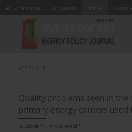
Current issue
Early access
Archive
About th
4/2013 vol. 16
Quality problems seen in the s
primary energy carriers used t
1
1
M. Sołtysik
,
K. Mucha-Kuś