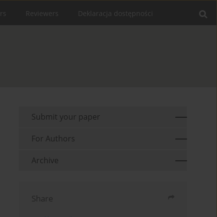
rs
Reviewers
Deklaracja dostępności
Submit your paper
For Authors
Archive
Share