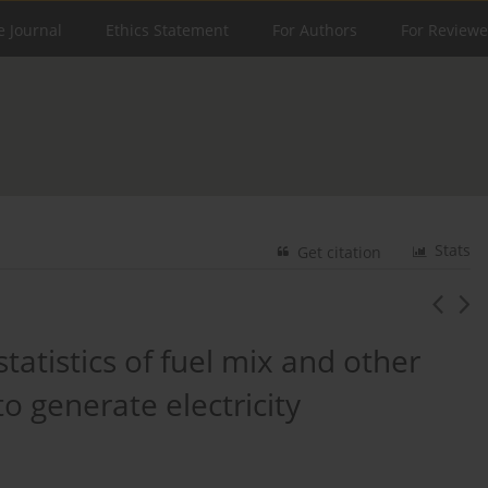
e Journal
Ethics Statement
For Authors
For Reviewe
Stats
Get citation
tatistics of fuel mix and other
o generate electricity