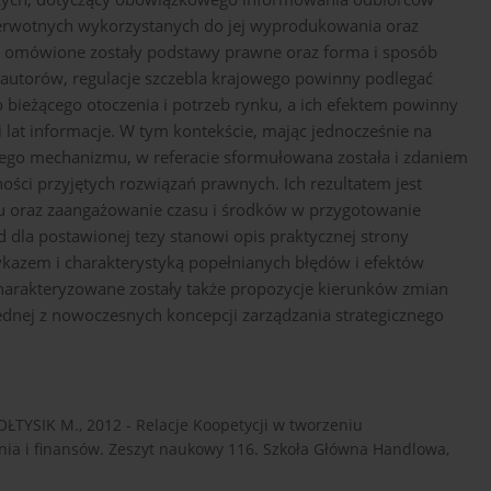
pierwotnych wykorzystanych do jej wyprodukowania oraz
cy omówione zostały podstawy prawne oraz forma i sposób
autorów, regulacje szczebla krajowego powinny podlegać
bieżącego otoczenia i potrzeb rynku, a ich efektem powinny
 lat informacje. W tym kontekście, mając jednocześnie na
tego mechanizmu, w referacie sformułowana została i zdaniem
ości przyjętych rozwiązań prawnych. Ich rezultatem jest
ku oraz zaangażowanie czasu i środków w przygotowanie
d dla postawionej tezy stanowi opis praktycznej strony
kazem i charakterystyką popełnianych błędów i efektów
scharakteryzowane zostały także propozycje kierunków zmian
ednej z nowoczesnych koncepcji zarządzania strategicznego
TYSIK M., 2012 - Relacje Koopetycji w tworzeniu
ania i finansów. Zeszyt naukowy 116. Szkoła Główna Handlowa,