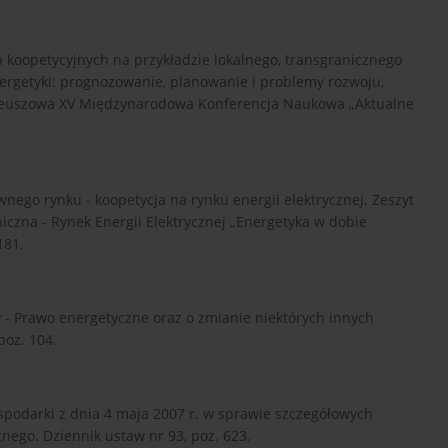
koopetycyjnych na przykładzie lokalnego, transgranicznego
nergetyki: prognozowanie, planowanie i problemy rozwoju,
ubileuszowa XV Międzynarodowa Konferencja Naukowa „Aktualne
ego rynku - koopetycja na rynku energii elektrycznej. Zeszyt
niczna - Rynek Energii Elektrycznej „Energetyka w dobie
181.
- Prawo energetyczne oraz o zmianie niektórych innych
poz. 104.
spodarki z dnia 4 maja 2007 r. w sprawie szczegółowych
ego. Dziennik ustaw nr 93, poz. 623.