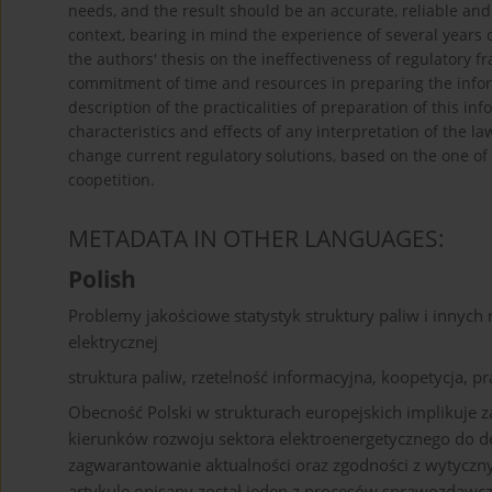
needs, and the result should be an accurate, reliable and
context, bearing in mind the experience of several years
the authors' thesis on the ineffectiveness of regulatory 
commitment of time and resources in preparing the inform
description of the practicalities of preparation of this inf
characteristics and effects of any interpretation of the l
change current regulatory solutions, based on the one o
coopetition.
METADATA IN OTHER LANGUAGES:
Polish
Problemy jakościowe statystyk struktury paliw i innych
elektrycznej
struktura paliw, rzetelność informacyjna, koopetycja,
Obecność Polski w strukturach europejskich implikuje
kierunków rozwoju sektora elektroenergetycznego do de
zagwarantowanie aktualności oraz zgodności z wytyc
artykule opisany został jeden z procesów sprawozdaw