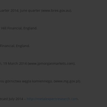
arter 2014; June quarter (www.bree.gov.au).
Hill Financial, England.
 Financial, England.
arch, 19 March 2014 (www.jpmorganmarkets.com).
niu górnictwa węgla kamiennego. (www.mg.gov.pl).
ecast July 2014 –
http://metalexpertresearch.com
.