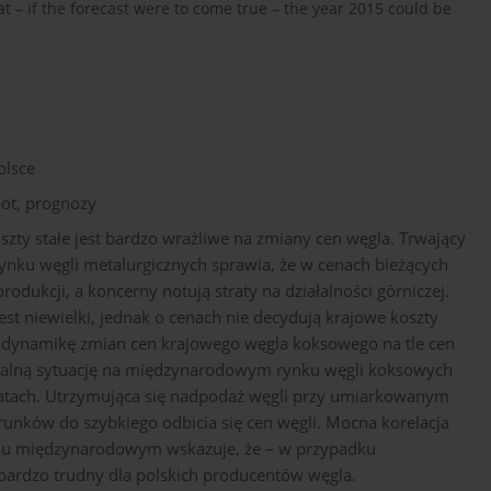
at – if the forecast were to come true – the year 2015 could be
olsce
ot, prognozy
ty stałe jest bardzo wrażliwe na zmiany cen węgla. Trwający
nku węgli metalurgicznych sprawia, że w cenach bieżących
odukcji, a koncerny notują straty na działalności górniczej.
 niewielki, jednak o cenach nie decydują krajowe koszty
o dynamikę zmian cen krajowego węgla koksowego na tle cen
alną sytuację na międzynarodowym rynku węgli koksowych
latach. Utrzymująca się nadpodaż węgli przy umiarkowanym
unków do szybkiego odbicia się cen węgli. Mocna korelacja
nku międzynarodowym wskazuje, że – w przypadku
bardzo trudny dla polskich producentów węgla.