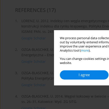
REFERENCES
(17)
1.
LORENZ, U. 2012. Indeksy cen węgla energetycznego 
konstrukcji indeksu dla rynku krajowego. Polityka Ener
IGSMiE PAN, ss. 241–253.
Google Scholar
We process personal data collected
out by voluntarily entered informa
improve the user experience and t
2.
OZGA-BLASCHKE, U. 2012. Rozwój rynku węgli koksowych
Analytics tool (
more
).
Energetyczna – Energy Policy Journal t. 16, z. 4. Krak
You can change cookies settings in
Google Scholar
website.
3.
OZGA-BLASCHKE, U. 2013. Ceny węgla koksowego na r
I agree
Polityka Energetyczna – Energy Policy Journal t. 15, z
Google Scholar
4.
OZGA-BLASCHKE, U. 2014. Węgiel koksowy w świecie – 
ss. 26–31, Katowice: Wyd. ZG SITG.
Google Scholar