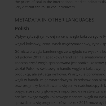
the prices of coal in the international market indicates th
very difficult for Polish coal producers.
METADATA IN OTHER LANGUAGES:
Polish
Wpływ sytuacji rynkowej na ceny węgla koksowego w P
węgiel koksowy, ceny, rynek międzynarodowy, rynek sp
Górnictwo węgla kamiennego ze względu na wysokie kosz
od połowy 2011 r. spadkowy trend cen na światowym ry
znaczna część węgla sprzedawana jest poniżej kosztów pr
Udział Polski w światowym handlu węglem koksowym jest
produkcji, ale sytuacja rynkowa. W artykule porównan
węgli w handlu międzynarodowym. Przedstawiono aktu
oraz prognozy kształtowania się cen w nadchodzących 
popycie ze strony głównych importerów nie stwarza war
cen krajowego węgla koksowego z cenami węgli na ry
sprawdzenia się prognoz – również rok 2015 może być 