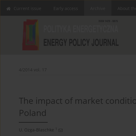
Current issue
Early access
Archive
About th
4/2014 vol. 17
The impact of market condition
Poland
1
U. Ozga-Blaschke