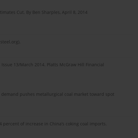
imates Cut. By Ben Sharples, April 8, 2014
teel.org).
 Issue 13/March 2014. Platts McGraw Hill Financial
na demand pushes metallurgical coal market toward spot
4 percent of increase in China’s coking coal imports.