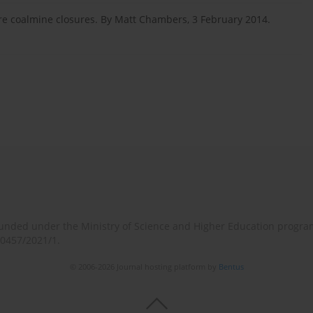
re coalmine closures. By Matt Chambers, 3 February 2014.
o-funded under the Ministry of Science and Higher Education progr
/0457/2021/1.
© 2006-2026 Journal hosting platform by
Bentus