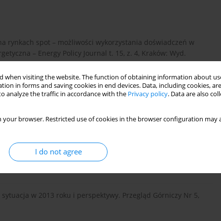
na rynkach spot – możliwości wykorzystania doświadczeń w
getyczna – Energy Policy Journal t. 15, z. 4, Kraków: Wyd.
 when visiting the website. The function of obtaining information about use
tion in forms and saving cookies in end devices. Data, including cookies, are
o analyze the traffic in accordance with the
Privacy policy
. Data are also co
 na tle sytuacji gospodarczej na świecie. Polityka
ów: Wyd. Instytutu GSMiE PAN, s. 255–267.
 your browser. Restricted use of cookies in the browser configuration may a
unku międzynarodowym – sytuacja bieżąca i prognozy.
I do not agree
. 4, Kraków: Wyd. Instytutu GSMiE PAN, s. 139–149.
sytuacja w 2013 roku i perspektywy. Przegląd Górniczy Nr 5,