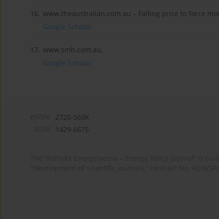
16.
www.theaustralian.com.au – Falling price to force mo
Google Scholar
17.
www.smh.com.au.
Google Scholar
eISSN:
2720-569X
ISSN:
1429-6675
The “Polityka Energetyczna – Energy Policy Journal” is c
“Development of scientific journals,” contract No. RCN/SP