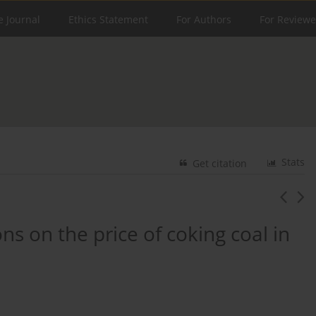
e Journal
Ethics Statement
For Authors
For Reviewe
Stats
Get citation
s on the price of coking coal in