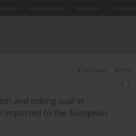
e Journal
Ethics Statement
For Authors
For Reviewe
Stats
Get citation
am and coking coal in
al imported to the European