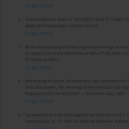
Google Scholar
2.
Rozporządzenie Rady nr 405/2003 z dnia 27 lutego 2
węgla pochodzącego z krajów trzecich.
Google Scholar
3.
Restrukturyzacja górnictwa węgla kamiennego w lata
przyjęty przez Radę Ministrów w dniu 27.04.2004 r.) M
27 kwietnia 2004 r.
Google Scholar
4.
Monitoring of prices for imported coal intendent for 
heat and power. 4th Meeting of the National Coal Exp
Regulation (EC) no 405/2003 — Brusseles, May 2005.
Google Scholar
5.
Sprawozdanie o obrocie węglem kamiennym G-09.1. M
kamiennego, cz. 13. ARP SA, Oddział Katowice. Katowi
Google Scholar