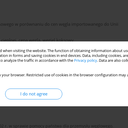
ksowego w porównaniu do cen węgla importowanego do Unii
i cieplnej, cena węgla, węgiel koksowy
 węgla energetycznego przeznaczonego do produkcji energii
 when visiting the website. The function of obtaining information about use
tion in forms and saving cookies in end devices. Data, including cookies, are
ii elektrycznej oraz węgla koksowego do produkcji koksu w 2004
o analyze the traffic in accordance with the
Privacy policy
. Data are also co
znego oraz węgla importowego z krajów trzecich do portów
nano porównania cen polskiego węgla z cenami węgla
 your browser. Restricted use of cookies in the browser configuration may a
acji polskich koksowni i hut. Wykazano, że poziomy cen
portach polskich oraz cen polskiego węgla koksowego i węgla
orównywalne. Wskazano kierunki dalszych działań
I do not agree
 węgla wobec węgla importowego na rynku krajowym.
002 r. w sprawie pomocy państwa dla przemysłu węglowego.