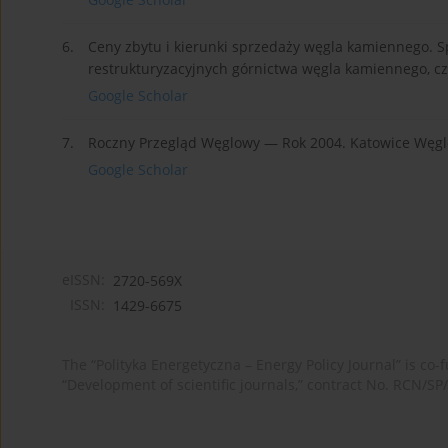
6.
Ceny zbytu i kierunki sprzedaży węgla kamiennego. 
restrukturyzacyjnych górnictwa węgla kamiennego, cz.
Google Scholar
7.
Roczny Przegląd Węglowy — Rok 2004. Katowice Węglo
Google Scholar
eISSN:
2720-569X
ISSN:
1429-6675
The “Polityka Energetyczna – Energy Policy Journal” is c
“Development of scientific journals,” contract No. RCN/SP