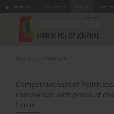
Current issue
Early access
Archive
About th
Zeszyt specjalny 1/2005 vol. 8
Competitiveness of Polish ste
comparison with prices of co
Union