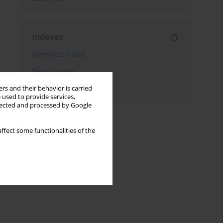
Indexes
Keywords index
Topics index
rs and their behavior is carried
Authors index
 used to provide services,
llected and processed by Google
ffect some functionalities of the