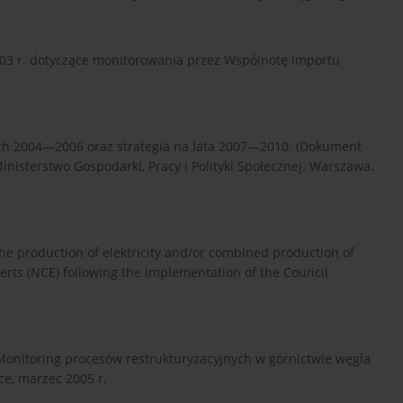
003 r. dotyczące monitorowania przez Wspólnotę importu
ch 2004—2006 oraz strategia na lata 2007—2010. (Dokument
inisterstwo Gospodarki, Pracy i Polityki Społecznej. Warszawa.
the production of elektricity and/or combined production of
erts (NCE) following the implementation of the Council
onitoring procesów restrukturyzacyjnych w górnictwie węgla
ce, marzec 2005 r.