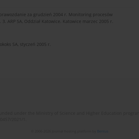
Sprawozdanie za grudzień 2004 r. Monitoring procesów
 3. ARP SA, Oddział Katowice. Katowice marzec 2005 r.
koks SA, styczeń 2005 r.
o-funded under the Ministry of Science and Higher Education progr
/0457/2021/1.
© 2006-2026 Journal hosting platform by
Bentus