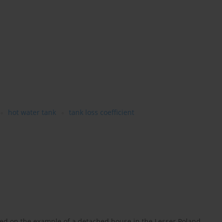
hot water tank
tank loss coefficient
cted on the example of a detached house in the Lesser Poland