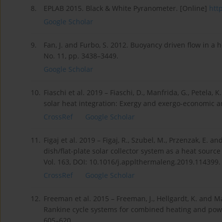
8.
EPLAB 2015. Black & White Pyranometer. [Online]
htt
Google Scholar
9.
Fan, J. and Furbo, S. 2012. Buoyancy driven flow in a h
No. 11, pp. 3438–3449.
Google Scholar
10.
Fiaschi et al. 2019 – Fiaschi, D., Manfrida, G., Petela,
solar heat integration: Exergy and exergo-economic an
CrossRef
Google Scholar
11.
Figaj et al. 2019 – Figaj, R., Szubel, M., Przenzak, E. a
dish/flat-plate solar collector system as a heat sourc
Vol. 163, DOI: 10.1016/j.applthermaleng.2019.114399.
CrossRef
Google Scholar
12.
Freeman et al. 2015 – Freeman, J., Hellgardt, K. and 
Rankine cycle systems for combined heating and power
605–620.