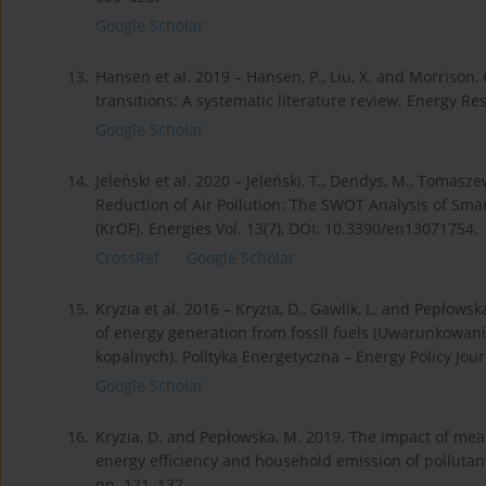
Google Scholar
13.
Hansen et al. 2019 – Hansen, P., Liu, X. and Morrison
transitions: A systematic literature review. Energy Re
Google Scholar
14.
Jeleński et al. 2020 – Jeleński, T., Dendys, M., Tomasze
Reduction of Air Pollution: The SWOT Analysis of Sm
(KrOF). Energies Vol. 13(7), DOI: 10.3390/en13071754.
CrossRef
Google Scholar
15.
Kryzia et al. 2016 – Kryzia, D., Gawlik, L. and Pepłow
of energy generation from fossil fuels (Uwarunkowani
kopalnych). Polityka Energetyczna – Energy Policy Journa
Google Scholar
16.
Kryzia, D. and Pepłowska, M. 2019. The impact of mea
energy efficiency and household emission of pollutants.
pp. 121–132.