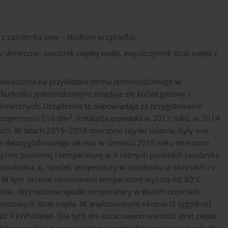
 z zasobnika cwu – studium przypadku
 słoneczne, zasobnik ciepłej wody, współczynnik strat ciepła z
zeprowadzona na przykładzie domu jednorodzinnego w
udynku jednorodzinnym znajduje się kocioł gazowy i
w słonecznych. Urządzenia te odpowiadają za przygotowanie
3
 pojemności 210 dm
. Instalacja powstała w 2012 roku, w 2014
ch. W latach 2015–2019 mierzono uzyski solarne, były one
as dwutygodniowego okresu w czerwcu 2015 roku mierzono
zyźnie poziomej i temperaturę w 4 różnych punktach zasobnika
z zasobnika, tj. spadek temperatury w zasobniku w okresach z i
. W tym okresie zanotowano temperaturę wyższą niż 80°C
resów. Wyznaczone spadki temperatury w dwóch częściach
ościowych strat ciepła. W analizowanym okresie (2 tygodnie)
 9 kWh/dzień. Dla tych dni oszacowano wartości strat ciepła