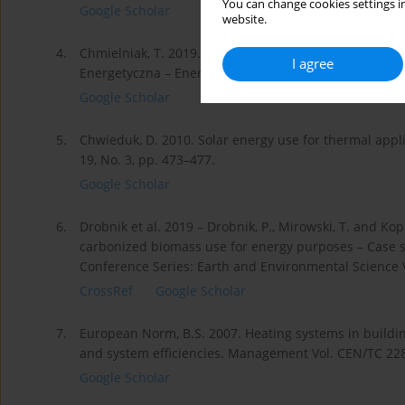
You can change cookies settings in
Google Scholar
website.
4.
Chmielniak, T. 2019. Wind and solar energy technologi
I agree
Energetyczna – Energy Policy Journal Vol. 22, Iss. 4, pp
Google Scholar
5.
Chwieduk, D. 2010. Solar energy use for thermal appli
19, No. 3, pp. 473–477.
Google Scholar
6.
Drobnik et al. 2019 – Drobnik, P., Mirowski, T. and K
carbonized biomass use for energy purposes – Case s
Conference Series: Earth and Environmental Science 
CrossRef
Google Scholar
7.
European Norm, B.S. 2007. Heating systems in buildi
and system efficiencies. Management Vol. CEN/TC 228
Google Scholar