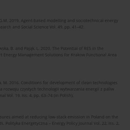
, G.M. 2019. Agent-based modelling and sociotechnical energy
search and Social Science Vol. 49, pp. 41–42.
wska, B. and Pająk, L. 2020. The Potential of RES in the
art Energy Management Solutions for Krakow Functional Area
ska, M. 2016. Conditions for development of clean technologies
a rozwoju czystych technologii wytwarzania energii z paliw
l Vol. 19, Iss. 4, pp. 63–74 (in Polish).
sures aimed at reducing low-stack emission in Poland on the
 Polityka Energetyczna – Energy Policy Journal Vol. 22, Iss. 2,