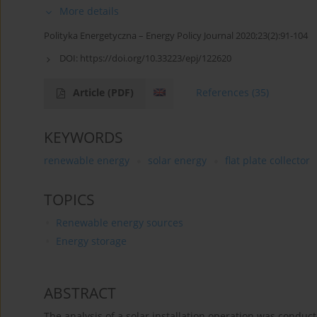
More details
Polityka Energetyczna – Energy Policy Journal 2020;23(2):91-104
DOI:
https://doi.org/10.33223/epj/122620
Article
(PDF)
References
(35)
KEYWORDS
renewable energy
solar energy
flat plate collector
TOPICS
Renewable energy sources
Energy storage
ABSTRACT
The analysis of a solar installation operation was condu