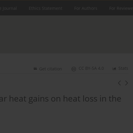
e Journal
Ethics Statement
For Authors
For Reviewe
CC BY-SA 4.0
Stats
Get citation
ar heat gains on heat loss in the