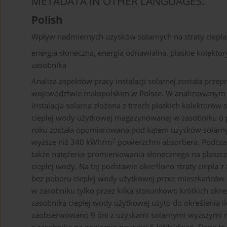
METADATA IN OTHER LANGUAGES:
Polish
Wpływ nadmiernych uzysków solarnych na straty ciepła
energia słoneczna, energia odnawialna, płaskie kolektory
zasobnika
Analiza aspektów pracy instalacji solarnej została pr
województwie małopolskim w Polsce. W analizowanym b
instalacja solarna złożona z trzech płaskich kolektoró
ciepłej wody użytkowej magazynowanej w zasobniku o
roku została opomiarowana pod kątem uzysków solarny
2
wyższe niż 340 kWh/m
powierzchni absorbera. Podcz
także natężenie promieniowania słonecznego na płaszc
ciepłej wody. Na tej podstawie określono straty ciepła 
bez poboru ciepłej wody użytkowej przez mieszkańców
w zasobniku tylko przez kilka stosunkowo krótkich ok
zasobnika ciepłej wody użytkowej użyto do określenia il
zaobserwowano 9 dni z uzyskami solarnymi wyższymi niż