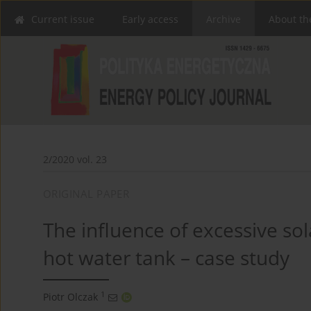
Current issue
Early access
Archive
About th
2/2020 vol. 23
ORIGINAL PAPER
The influence of excessive sol
hot water tank – case study
1
Piotr Olczak