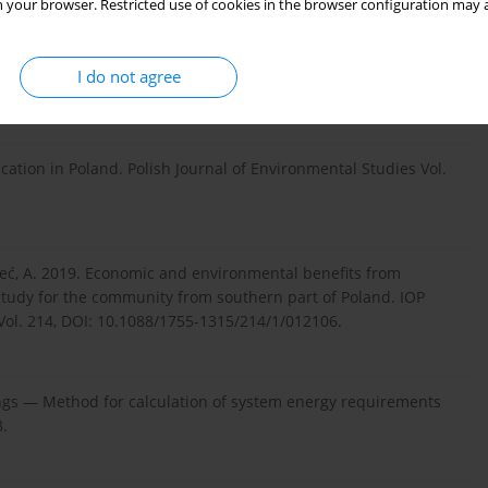
 your browser. Restricted use of cookies in the browser configuration may a
es of hydrogen production – a review of issues. Polityka
I do not agree
. 5–20.
cation in Poland. Polish Journal of Environmental Studies Vol.
opeć, A. 2019. Economic and environmental benefits from
tudy for the community from southern part of Poland. IOP
Vol. 214, DOI: 10.1088/1755-1315/214/1/012106.
ngs — Method for calculation of system energy requirements
.