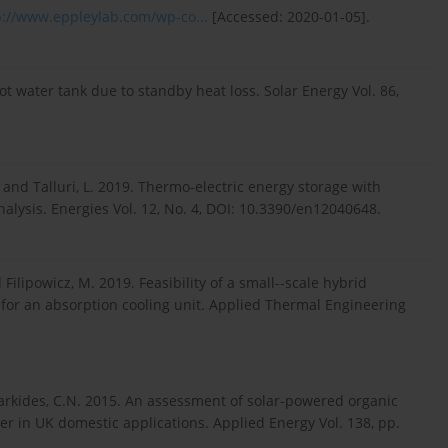
p://www.eppleylab.com/wp-co...
[Accessed: 2020-01-05].
ot water tank due to standby heat loss. Solar Energy Vol. 86,
 K. and Talluri, L. 2019. Thermo-electric energy storage with
alysis. Energies Vol. 12, No. 4, DOI: 10.3390/en12040648.
nd Filipowicz, M. 2019. Feasibility of a small--scale hybrid
e for an absorption cooling unit. Applied Thermal Engineering
Markides, C.N. 2015. An assessment of solar-powered organic
 in UK domestic applications. Applied Energy Vol. 138, pp.