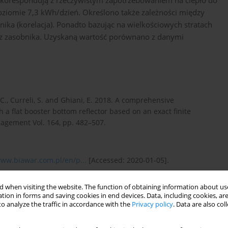
 korespondują z rzeczywistym zapotrzebowaniem na ciepło do
ziomie 7,3 kWh/dzień. Określono także zależności między
nika (korelacja). Ponadto bazując na wielkościowych stratach
a z zasobnika. Uzyskaną wartość porównano z danymi
no, C., Curreli, S. and Ghiani, E. 2018. A comprehensive
h a flat booster bottom reflector based on an exact finite
agement Vol. 164, pp. 482–507.
www.biawar.com.pl/en/p...
[Accessed: 2020-01-05].
 when visiting the website. The function of obtaining information about use
tion in forms and saving cookies in end devices. Data, including cookies, are
, L. 2019. Energy performance of a low-cost Photo-Voltaic/Thermal
o analyze the traffic in accordance with the
Privacy policy
. Data are also co
IOP Conference Series: Earth and Environmental Science Vol.